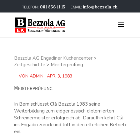
081 856 11 15
info@bezzola.ch
Bezzola AG Engadiner Küchencenter
>
Zeitgeschichte
>
Meisterprüfung
VON
ADMIN
|
APR. 3, 1983
Meisterprüfung
In Bern schliesst Clà Bezzola 1983 seine
Weiterbildung zum eidgenössisch diplomierten
Schreinermeister erfolgreich ab. Daraufhin kehrt Clà
ins Engadin zurück und tritt in den elterlichen Betrieb
ein.