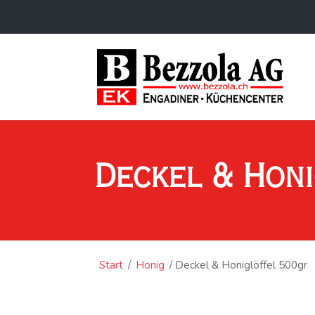
Deckel & Hon
Start
/
Honig
/ Deckel & Honiglöffel 500gr