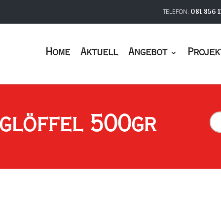
081 856 1
Home
Aktuell
Angebot
Projek
Dec
iglöffel 500gr
&
Hon
50
Me