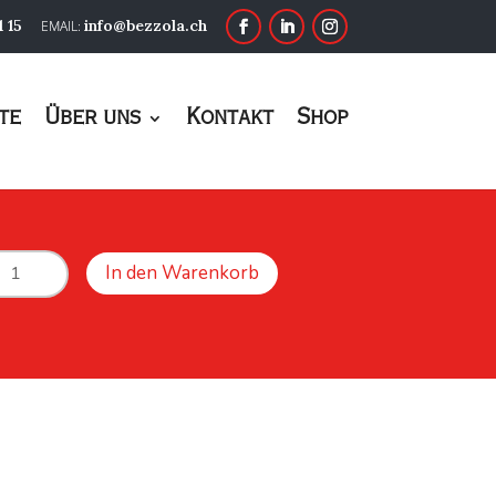
1 15
info@bezzola.ch
te
Über uns
Kontakt
Shop
kel
In den Warenkorb
iglöffel
0gr
nge