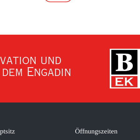
ovation und
 dem Engadin
ptsitz
Öffnungszeiten