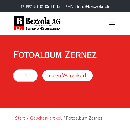
081 856 11 15
info@bezzola.ch
Fotoalbum Zernez
Fotoalbum
In den Warenkorb
Zernez
Menge
Start
/
Geschenkartikel
/ Fotoalbum Zernez