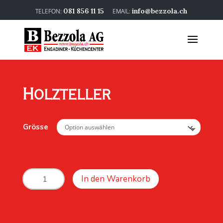
081 856 11 15
info@bezzola.ch
Holzteller
Grösse
Holzteller
In den Warenkorb
Menge