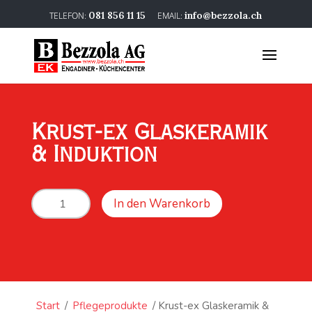
081 856 11 15
info@bezzola.ch
Krust-ex Glaskeramik
& Induktion
Krust-
In den Warenkorb
ex
Glaskeramik
&
Induktion
Menge
Start
/
Pflegeprodukte
/ Krust-ex Glaskeramik &