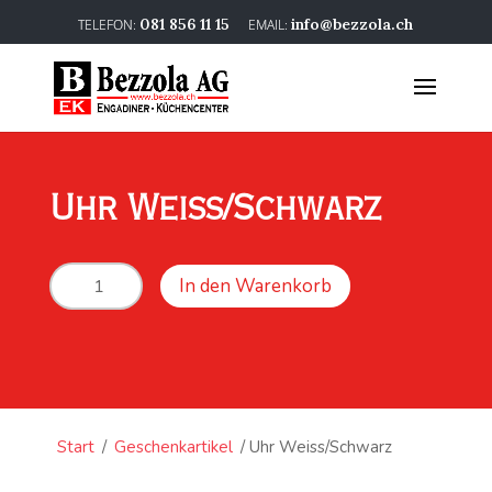
081 856 11 15
info@bezzola.ch
Uhr Weiss/Schwarz
Uhr
In den Warenkorb
Weiss/Schwarz
Menge
Start
/
Geschenkartikel
/ Uhr Weiss/Schwarz