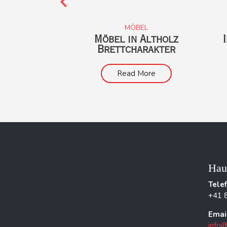
KARTIKEL
MÖBEL
gelasert in
Möbel in Altholz
nholz
Brettcharakter
 More
Read More
Hau
Tele
+41 
Emai
info@