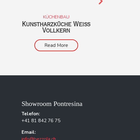
KÜCHENBAU
BADE
Kunstharzküche Weiss
Modern Wei
Vollkern
Alt
Read More
Read
Showroom Pontresina
Telefon:
+41 81 842 76 75
Email:
info@bezzola.ch