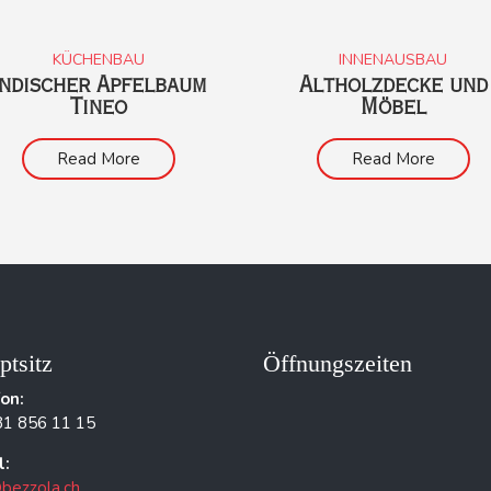
KÜCHENBAU
INNENAUSBAU
Indischer Apfelbaum
Altholzdecke und
Tineo
Möbel
Read More
Read More
ptsitz
Öffnungszeiten
fon:
81 856 11 15
l:
bezzola.ch