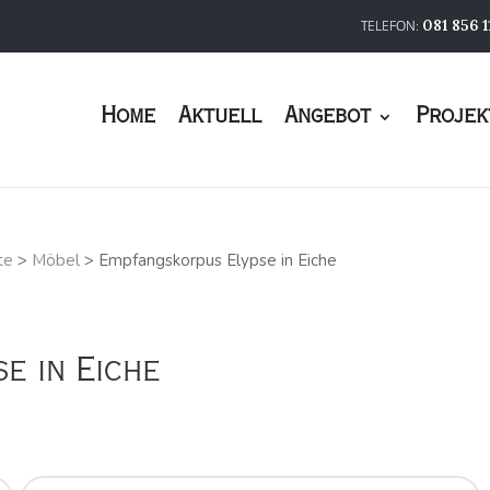
081 856 1
Home
Aktuell
Angebot
Projek
te
>
Möbel
>
Empfangskorpus Elypse in Eiche
e in Eiche