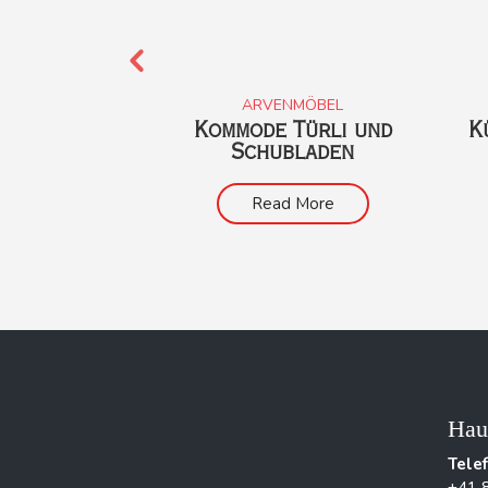
STER
ARVENMÖBEL
fffenster
Kommode Türli und
K
ke
Schubladen
 More
Read More
Hau
Tele