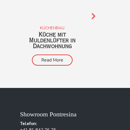
KÜCHENBAU
KÜCH
Küche mit
Kunsth
Muldenlüfter in
Zei
Dachwohnung
Read
Read More
Showroom Pontresina
Telefon: