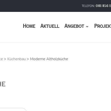
081 856 1
Home
Aktuell
Angebot
Projek
te
>
Küchenbau
>
Moderne Altholzküche
he